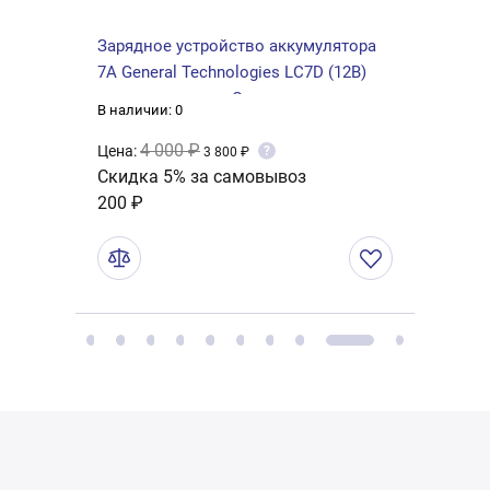
ral
Зарядное устройство аккумулятора
Пров
7А General Technologies LC7D (12В)
AVS E
ручн. рег. аналог Электронники
В наличии: 0
В нали
4 000 ₽
Цена:
Цена:
?
3 800 ₽
Скидка 5% за самовывоз
Скид
200 ₽
110 