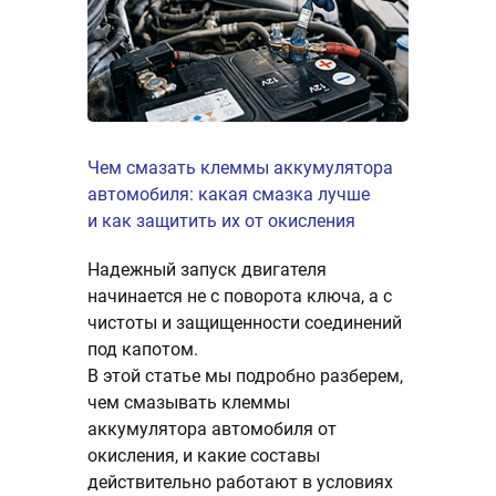
ение и
Чем смазать клеммы аккумулятора
AGM, EFB 
автомобиля: какая смазка лучше
Какой акк
водство
и как защитить их от окисления
Сибири? Б
значение
Надежный запуск двигателя
Разбираем
правильно
начинается не с поворота ключа, а с
справится 
и
чистоты и защищенности соединений
EFB или A
ки.
под капотом.
для автоз
В этой статье мы подробно разберем,
поездок.
оры
чем смазывать клеммы
аккумулятора автомобиля от
окисления, и какие составы
19.01.2026
действительно работают в условиях