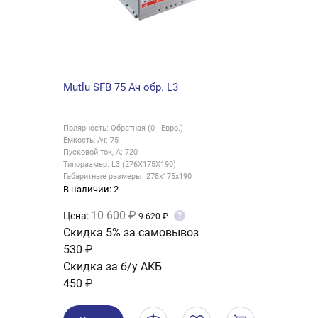
Varta Dynamic SLI 60 Ач обр.низ. D59
Varta
LB2
Полярность: Обратная (0 - Евро.)
Полярно
Емкость, Ач: 60
Емкость
Пусковой ток, А: 540
Пусково
Типоразмер: LB2 (242X175X175)
Типора
Габаритные размеры: 242х175х175
Габари
В наличии: 0
В нали
11 600 ₽
Цена:
Цена:
?
10 620 ₽
Скидка 5% за самовывоз
Скид
580 ₽
1 09
Скидка за б/у АКБ
Скид
400 ₽
700 