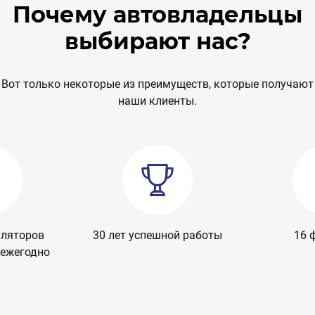
Почему автовладельцы
выбирают нас?
Вот только некоторые из преимуществ, которые получают
наши клиенты.
ой работы
16 филиалов
800 моделе
в ас