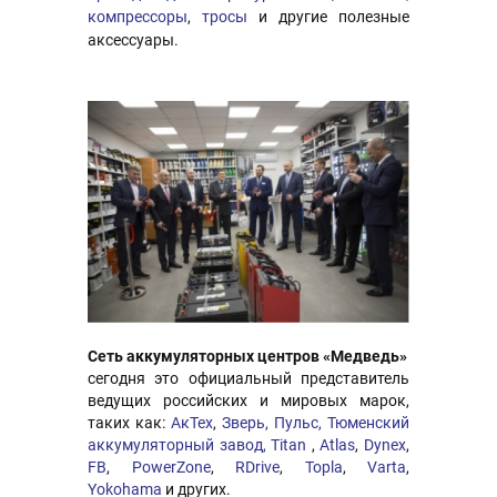
компрессоры
,
тросы
и другие полезные
аксессуары.
Сеть аккумуляторных центров «Медведь»
сегодня это официальный представитель
ведущих российских и мировых марок,
таких как:
АкТех
,
Зверь,
Пульс,
Тюменский
аккумуляторный завод,
Titan
,
Atlas
,
Dynex
,
FB
,
PowerZone
,
RDrive
,
Topla
,
Varta
,
Yokohama
и других.