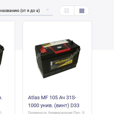
 названию (от я до а)
.
Atlas MF 105 Ач 31S-
1000 унив. (винт) D33
)
Полярность: Универсальная (Тип - 5