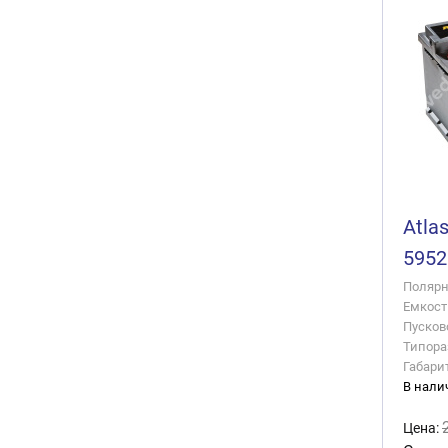
Atla
5952
Полярно
Емкость
Пусково
Типора
Габари
В нали
Цена: