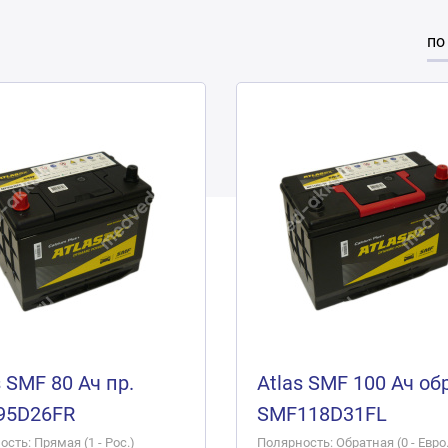
по
s SMF 80 Ач пр.
Atlas SMF 100 Ач обр
95D26FR
SMF118D31FL
сть: Прямая (1 - Рос.)
Полярность: Обратная (0 - Евро.