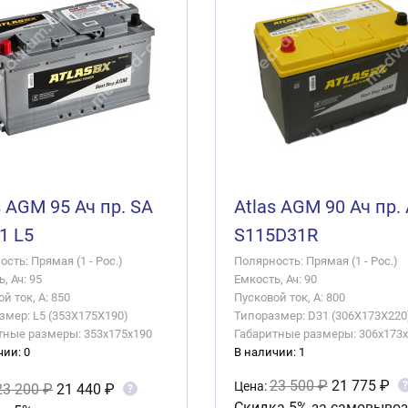
s AGM 95 Ач пр. SA
Atlas AGM 90 Ач пр.
1 L5
S115D31R
сть: Прямая (1 - Рос.)
Полярность: Прямая (1 - Рос.)
, Ач: 95
Емкость, Ач: 90
й ток, А: 850
Пусковой ток, А: 800
змер: L5 (353X175X190)
Типоразмер: D31 (306X173X220
тные размеры: 353x175x190
Габаритные размеры: 306х173
чии: 0
В наличии: 1
23 500 ₽
21 775 ₽
?
Цена:
23 200 ₽
21 440 ₽
?
Скидка 5% за самовывоз