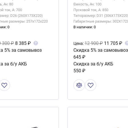
, Ач: 80
Емкость, Ач: 100
й ток, А: 700
Пусковой ток, А: 850
змер: D26 (260X173X220)
Типоразмер: D31 (306X173X220
тные размеры: 257x172x220
Габаритные размеры: 302X172
чии: 0
В наличии: 0
9 300 ₽
8 385 ₽
12 900 ₽
11 705 ₽
?
?
Цена:
а 5% за самовывоз
Скидка 5% за самовывоз
645 ₽
а за б/у АКБ
Скидка за б/у АКБ
550 ₽