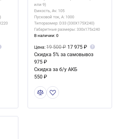
или 9)
Емкость, Ач: 105
)
Пусковой ток, А: 1000
X220
Типоразмер: D33 (330X175X240)
Габаритные размеры: 330x175x240
В наличии: 0
19 500 ₽
17 975 ₽
?
Цена:
Скидка 5% за самовывоз
975 ₽
Скидка за б/у АКБ
550 ₽