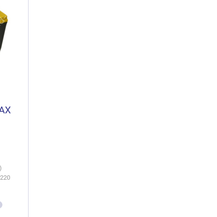
 AX
)
х220