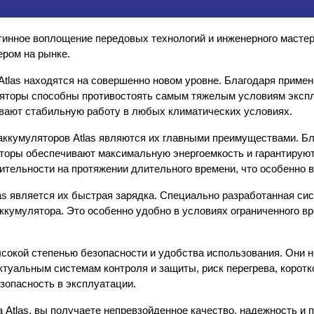
тинное воплощение передовых технологий и инженерного масте
ром на рынке.
Atlas находятся на совершенно новом уровне. Благодаря приме
ляторы способны противостоять самым тяжелым условиям экспл
вают стабильную работу в любых климатических условиях.
ккумуляторов Atlas являются их главными преимуществами. Бла
торы обеспечивают максимальную энергоемкость и гарантируют 
ительности на протяжении длительного времени, что особенно 
s является их быстрая зарядка. Специально разработанная сис
ккумулятора. Это особенно удобно в условиях ограниченного вр
ысокой степенью безопасности и удобства использования. Они н
туальным системам контроля и защиты, риск перегрева, коротко
зопасность в эксплуатации.
 Atlas, вы получаете непревзойденное качество, надежность и 