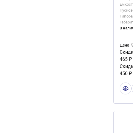
Емкость
Пусково
Типора
Габари
В нали
Цена:
Скидк
465 ₽
Скидк
450 ₽