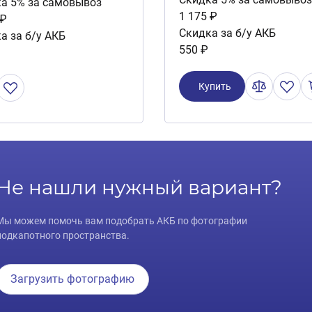
а 5% за самовывоз
1 175 ₽
 ₽
Скидка за б/у АКБ
а за б/у АКБ
550 ₽
Купить
Не нашли нужный вариант?
Мы можем помочь вам подобрать АКБ по фотографии
подкапотного пространства.
Загрузить фотографию