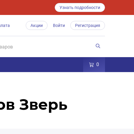
Узнать подробности
плата
Акции
Войти
Регистрация
0
ов Зверь