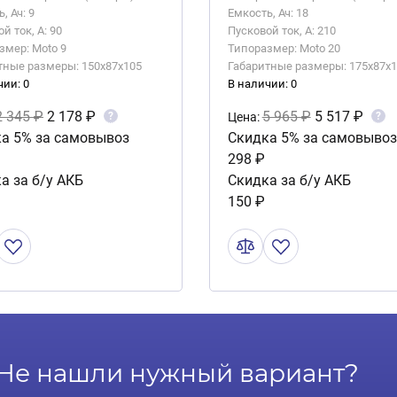
, Ач: 9
Емкость, Ач: 18
й ток, А: 90
Пусковой ток, А: 210
змер: Moto 9
Типоразмер: Moto 20
тные размеры: 150x87x105
Габаритные размеры: 175x87x1
чии: 0
В наличии: 0
2 345 ₽
2 178 ₽
5 965 ₽
5 517 ₽
?
?
Цена:
а 5% за самовывоз
Скидка 5% за самовывоз
298 ₽
а за б/у АКБ
Скидка за б/у АКБ
150 ₽
Не нашли нужный вариант?