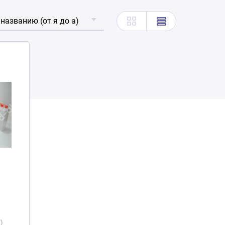
 названию (от я до а)
)