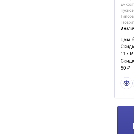
Емкость
Пусково
Типора
Габари
В нали
Цена:
Скидк
117 ₽
Скидк
50 ₽