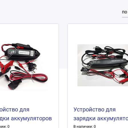
по
ойство для
Устройство для
дки аккумуляторов
зарядки аккумулят
Power 20 (2А)
DekaPower 110 (10A
чии: 0
В наличии: 0