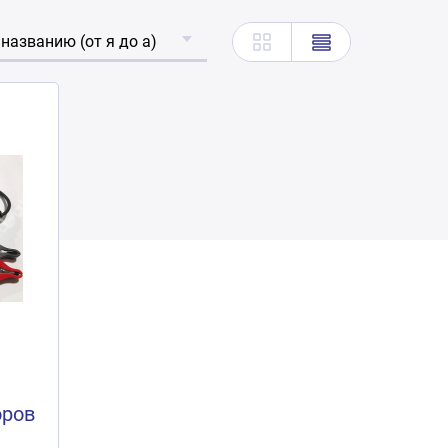
 названию (от я до а)
оров
)