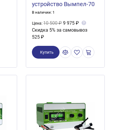
устройство Вымпел-70
(0-80A стрел.индик.)
В наличии: 1
10 500 ₽
9 975 ₽
?
Цена:
Скидка 5% за самовывоз
525 ₽
Купить