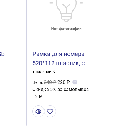
SB
Рамка для номера
520*112 пластик, с
защелкой, черная СТД
В наличии: 0
HAVAL (рельеф
240 ₽
228 ₽
?
Цена:
Скидка 5% за самовывоз
серебро) 1шт
12 ₽