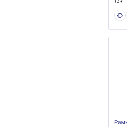
12 ₽
Рамк