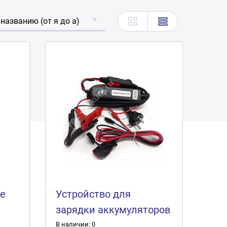
 названию (от я до а)
ое
Устройство для
зарядки аккумуляторов
DekaPower 20 (2А)
В наличии: 0