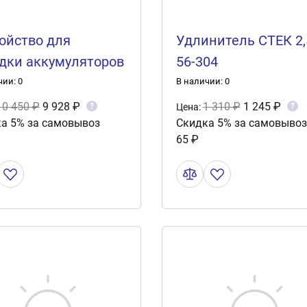
ойство для
Удлинитель СТЕК 2,
дки аккумуляторов
56-304
Power 110 (10A)
чии: 0
В наличии: 0
10 450 ₽
9 928 ₽
1 310 ₽
1 245 ₽
?
?
Цена:
а 5% за самовывоз
Скидка 5% за самовывоз
65 ₽