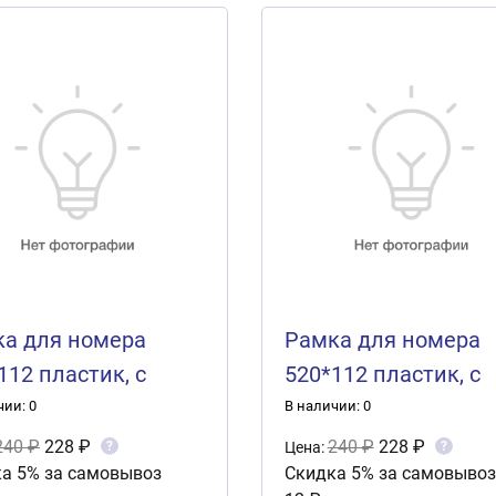
а для номера
Рамка для номера
112 пластик, с
520*112 пластик, с
лкой, черная СТД
защелкой, черная 
чии: 0
В наличии: 0
Y (рельеф серебро)
CHERY (рельеф
240 ₽
228 ₽
240 ₽
228 ₽
?
?
Цена:
а 5% за самовывоз
Скидка 5% за самовывоз
серебро) 1шт