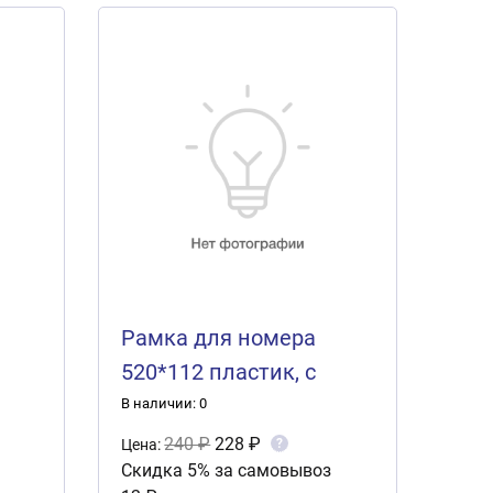
Рамка для номера
520*112 пластик, с
СТД
защелкой, черная СТД
В наличии: 0
CHANGAN (рельеф
240 ₽
228 ₽
?
Цена:
Скидка 5% за самовывоз
серебро) 1шт