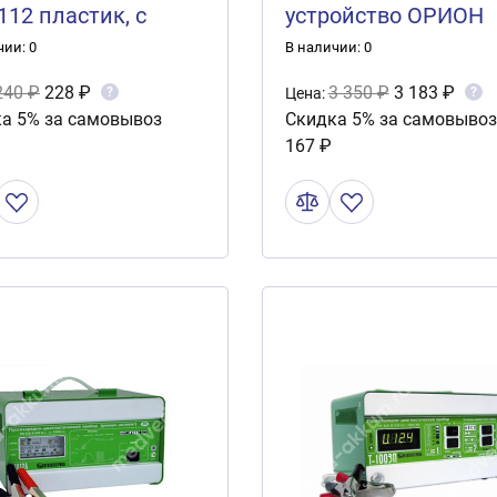
112 пластик, с
устройство ОРИОН
лкой, черная
PW700 (12 В, 80 A)
чии: 0
В наличии: 0
 (рельеф серебро)
240 ₽
228 ₽
3 350 ₽
3 183 ₽
?
?
Цена:
а 5% за самовывоз
Скидка 5% за самовывоз
167 ₽