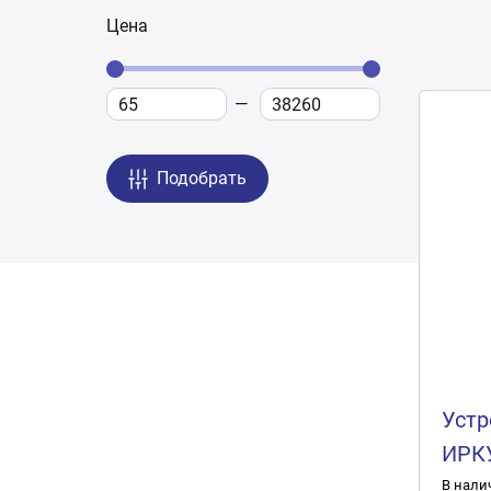
Цена
Подобрать
Устр
ИРК
В нали