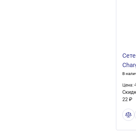
Сете
Char
В нали
Цена:
Скидк
22 ₽