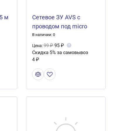
5 м
Сетевое ЗУ AVS с
проводом под micro
USB 1.2A TMC-111
В наличии: 0
99 ₽
95 ₽
?
Цена:
Скидка 5% за самовывоз
4 ₽