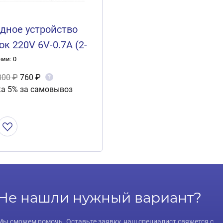
дное устройство
ок 220V 6V-0.7A (2-
Ч)
чии: 0
800 ₽
760 ₽
?
а 5% за самовывоз
Не нашли нужный вариант?
Мы сможем помочь. Оставьте заявку, наш специалист свяжется с