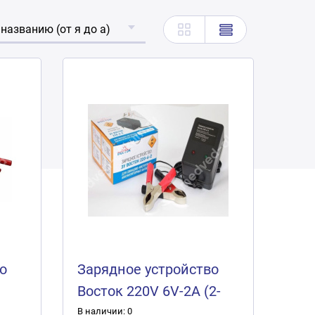
 названию (от я до а)
о
Зарядное устройство
Восток 220V 6V-2A (2-
12А/Ч)
В наличии: 0