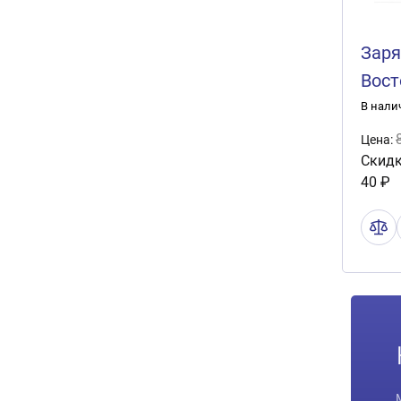
Заря
Вост
12А/
В нали
Цена:
Скидк
40 ₽