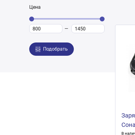
Цена
Подобрать
Заря
Сона
В нали