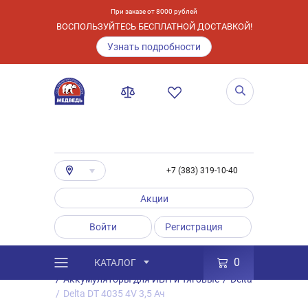
При заказе от 8000 рублей
ВОСПОЛЬЗУЙТЕСЬ БЕСПЛАТНОЙ ДОСТАВКОЙ!
Узнать подробности
+7 (383) 319-10-40
Акции
Войти
Регистрация
0
КАТАЛОГ
/
Каталог
/
Товары
/
Аккумуляторы
/
Аккумуляторы для ИБП и Тяговые
/
Delta
/
Delta DT 4035 4V 3,5 Ач