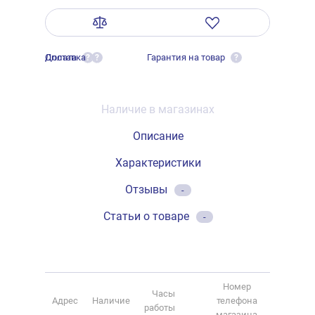
Оплата
Доставка
Гарантия на товар
?
?
?
Наличие в магазинах
Описание
Характеристики
Отзывы
-
Статьи о товаре
-
Номер
Часы
Адрес
Наличие
телефона
работы
магазина