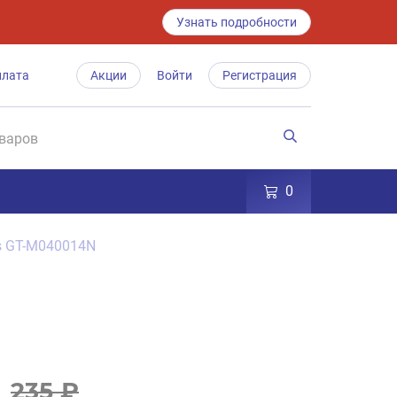
Узнать подробности
плата
Акции
Войти
Регистрация
0
es GT-M040014N
235 ₽