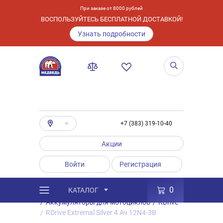
При заказе от 8000 рублей
ВОСПОЛЬЗУЙТЕСЬ БЕСПЛАТНОЙ ДОСТАВКОЙ!
Узнать подробности
+7 (383) 319-10-40
Акции
Войти
Регистрация
0
КАТАЛОГ
/
Каталог
/
Товары
/
Аккумуляторы
/
Аккумуляторы для мотоциклов
/
RDrive
/
RDrive Extremal Silver 4 Ач 12N4-3B