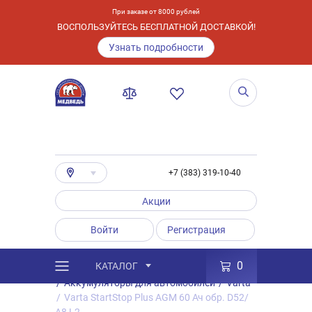
При заказе от 8000 рублей
ВОСПОЛЬЗУЙТЕСЬ БЕСПЛАТНОЙ ДОСТАВКОЙ!
Узнать подробности
+7 (383) 319-10-40
Акции
Войти
Регистрация
0
КАТАЛОГ
/
Каталог
/
Товары
/
Аккумуляторы
/
Аккумуляторы для автомобилей
/
Varta
/
Varta StartStop Plus AGM 60 Ач обр. D52/