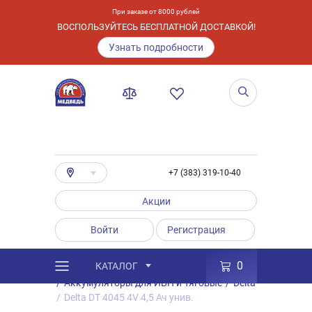
При заказе от 8000 рублей
ВОСПОЛЬЗУЙТЕСЬ БЕСПЛАТНОЙ ДОСТАВКОЙ!
Узнать подробности
+7 (383) 319-10-40
Акции
Войти
Регистрация
0
КАТАЛОГ
/
Каталог
/
Товары
/
Аккумуляторы
/
Аккумуляторы для ИБП и Тяговые
/
Delta
/
Delta DT 4045 4V 4,5 Ач унив.