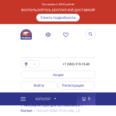
При заказе от 8000 рублей
ВОСПОЛЬЗУЙТЕСЬ БЕСПЛАТНОЙ ДОСТАВКОЙ!
Узнать подробности
+7 (383) 319-10-40
Акции
Войти
Регистрация
0
КАТАЛОГ
/
Каталог
/
Товары
/
Аккумуляторы
/
Аккумуляторы для автомобилей
/
Oursun
/
Oursun AGM 70 Ач обр. L3