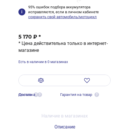
95% ошибок подбора аккумулятора
исправляются, если в личном кабинете
сохранить свой автомобиль/мотоцикл
5 170 ₽
*
* Цена действительна только в интернет-
магазине
Есть в наличии в 0 магазинах
Оплата
Доставка
Гарантия на товар
?
?
?
Наличие в магазинах
Описание